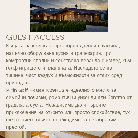
GUEST ACCESS
Къщата разполага с просторна дневна с камина,
напълно оборудвана кухня и трапезария, три
комфортни спални и собствена веранда с изглед към
голф игрището и планината. Насладете се на
тишина, чист въздух и възможности за отдих сред
природата.
Pirin Golf House K29H02 е идеалното място за
семейни почивки, романтични уикенди или бягство от
градската суета. Независимо дали търсите
приключения на открито или просто спокойствие, тук
ще откриете всичко необходимо за незабравим
престой.